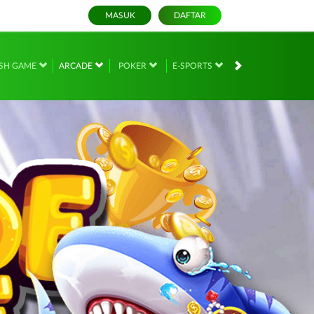
MASUK
DAFTAR
SH GAME
ARCADE
POKER
E-SPORTS
SABUNG AYAM