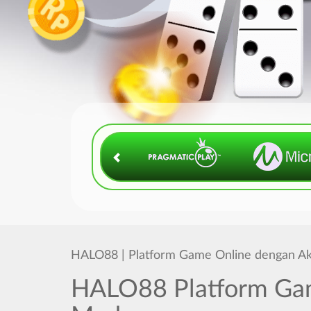
HALO88 | Platform Game Online dengan Ak
HALO88 Platform Gam