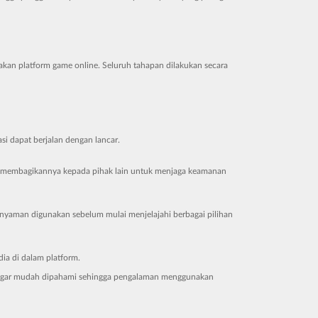
an platform game online. Seluruh tahapan dilakukan secara
si dapat berjalan dengan lancar.
ari membagikannya kepada pihak lain untuk menjaga keamanan
yaman digunakan sebelum mulai menjelajahi berbagai pilihan
dia di dalam platform.
 agar mudah dipahami sehingga pengalaman menggunakan