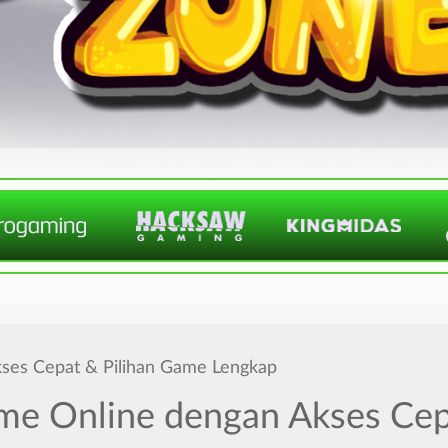
ses Cepat & Pilihan Game Lengkap
e Online dengan Akses Cep