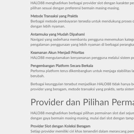
HALO88 menghadirkan berbagai provider slot dengan karakter pe
pilihan sesuai dengan preferensi bermain masing-masing.
Metode Transaksi yang Praktis
Berbagai metode pembayaran tersedia untuk mendukung proses dep
dengan lebih nyaman.
Antarmuka yang Mudah Dipahami
Navigasi yang sederhana membantu pengguna menemukan kategori p
pengalaman penggunaan yang lebih nyaman di berbagai perangka
Keamanan Akun Menjadi Prioritas
HALO88 mengutamakan kenyamanan pengguna melalui sistem penge
Pengembangan Platform Secara Berkala
Performa platform terus dikembangkan untuk menjaga stabilitas 
berubah.
Berbagai keunggulan tersebut menjadikan HALO88 tidak hanya ber
provider yang beragam, metode transaksi yang praktis, serta sis
Provider dan Pilihan Per
HALO88 menghadirkan berbagai pilihan permainan slot dari sej
dengan gaya bermain masing-masing, mulai dari slot dengan tampi
Provider Slot dengan Koleksi Beragam
Setiap provider memiliki ciri khas tersendiri dalam merancang per