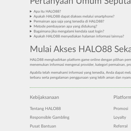
Pertanyaan Umum Seput
Apa itu HALO88?
Apakah HALO88 dapat diakses melalui smartphone?
Permainan apa saja yang tersedia di HALO88?
Metode pembayaran apa yang didukung?
Bagaimana jika mengalami kendala saat login?
Apakah HALO88 menyediakan halaman informasi lainnya?
Mulai Akses HALO88 Sek
HALO88 menghadirkan platform game online dengan pilihan permai
menemukan informasi mengenai provider, kategori permainan, pr
Apabila telah memahami informasi yang tersedia, Anda dapat me
terbaru serta pengalaman penggunaan yang lebih aman dan nyam
Kebijaksanaan
Platfor
Tentang HALO88
Promosi
Responsible Gambling
Loyalty
Pusat Bantuan
Referral