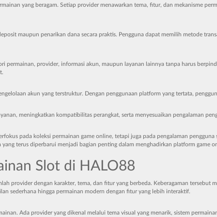
rmainan yang beragam. Setiap provider menawarkan tema, fitur, dan mekanisme perm
osit maupun penarikan dana secara praktis. Pengguna dapat memilih metode transaks
ermainan, provider, informasi akun, maupun layanan lainnya tanpa harus berpindah
t.
lolaan akun yang terstruktur. Dengan penggunaan platform yang tertata, pengguna
layanan, meningkatkan kompatibilitas perangkat, serta menyesuaikan pengalaman pen
fokus pada koleksi permainan game online, tetapi juga pada pengalaman pengguna se
tem yang terus diperbarui menjadi bagian penting dalam menghadirkan platform game 
mainan Slot di HALO88
umlah provider dengan karakter, tema, dan fitur yang berbeda. Keberagaman terse
lan sederhana hingga permainan modern dengan fitur yang lebih interaktif.
mainan. Ada provider yang dikenal melalui tema visual yang menarik, sistem permainan