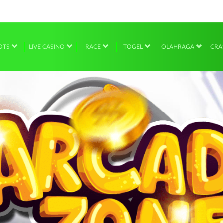
OTS
LIVE CASINO
RACE
TOGEL
OLAHRAGA
CRA