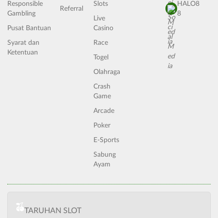
Responsible
Slots
HALO8
Referral
Gambling
8
Live
Pusat Bantuan
Casino
Syarat dan
Race
Ketentuan
Togel
Olahraga
Crash
Game
Arcade
Poker
E-Sports
Sabung
Ayam
TARUHAN SLOT