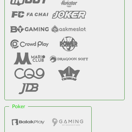
Poker