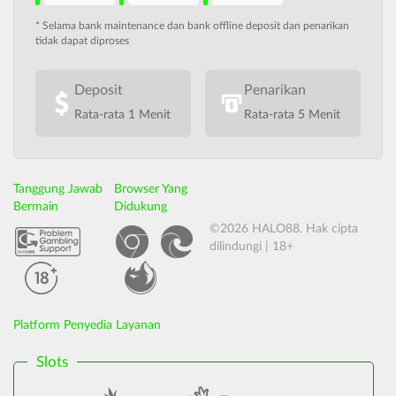
* Selama bank maintenance dan bank offline deposit dan penarikan
tidak dapat diproses
Deposit
Penarikan
Rata-rata 1 Menit
Rata-rata 5 Menit
Tanggung Jawab
Browser Yang
Bermain
Didukung
©2026 HALO88. Hak cipta
dilindungi | 18+
Platform Penyedia Layanan
Slots