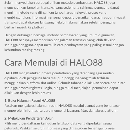
Selain menyediakan berbagai pilihan metode pembayaran, HALO88 juga
menghadirkan tampilan transaksi yang sederhana sehingga pengguna dapat
memilih metode yang diinginkan tanpa harus melewati proses yang
membingungkan. Informasi mengenai deposit, penarikan dana, maupun riwayat
transaksi dapat diakses langsung melalui halaman akun setelah pengguna
berhasil masuk ke platform.
Dengan dukungan berbagai metode pembayaran yang umum digunakan,
HALO88 berupaya memberikan pengalaman transaksi yang lebih fleksibel
sehingga pengguna dapat memilih cara pembayaran yang paling sesuai dengan
kebutuhan masing-masing.
Cara Memulai di HALO88
HALO88 menghadirkan proses pendaftaran yang dirancang agar mudah
dipahami oleh pengguna baru maupun pengguna yang telah terbiasa
menggunakan platform slot online. Seluruh tahapan dilakukan secara berurutan
sehingga proses registrasi, login, hingga mulai menjelajahi permainan dapat
dilakukan dengan lebih praktis.
1. Buka Halaman Resmi HALO88
Pastikan mengakses halaman resmi HALO88 melalui alamat yang benar agar
memperoleh informasi terbaru mengenai layanan, fitur, dan akses platform.
2. Melakukan Pendaftaran Akun
Pilih menu pendaftaran kemudian lengkapi data yang diperlukan sesuai
petunjuk. Pastikan seluruh informasi yang dimasukkan benar agar proses