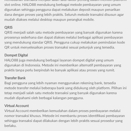
slot online. HALO88 mendukung berbagai metode pembayaran yang umum
digunakan sehingga pengguna dapat melakukan deposit maupun penarikan
dana dengan proses yang lebih praktis. Seluruh metode transaksi disusun agar
mudah diakses melalui desktop maupun perangkat mobile.
QRIS
QRIS menjadi salah satu metode pembayaran yang banyak digunakan karena
prosesnya sederhana dan dapat diakses melalui berbagai aplikasi pembayaran
yang mendukung standar QRIS. Pengguna cukup melakukan pemindaian kode
QR untuk menyelesaikan proses transaksi sesuai petunjuk yang tersedia.
Dompet Digital
HALO88 juga mendukung berbagai layanan dompet digital yang umum
digunakan di Indonesia. Metode ini memberikan alternatif pembayaran yang
praktis tanpa perlu berpindah ke banyak aplikasi atau proses yang rumit.
Transfer Bank
Bagi pengguna yang lebih nyaman menggunakan rekening bank, tersedia
metode transfer melalui beberapa bank yang didukung oleh platform. Pilihan ini
tetap menjadi salah satu metode transaksi yang banyak digunakan karena
mudah dipahami oleh berbagai kalangan pengguna.
Virtual Account
Virtual Account memberikan kemudahan dalam proses pembayaran melalui
nomor transaksi khusus. Metode ini membantu proses identifikasi pembayaran
sehingga transaksi dapat dilakukan dengan lebih praktis sesuai prosedur yang
berlaku.