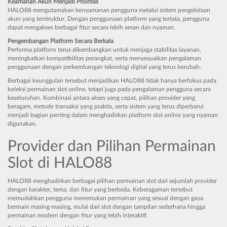
Keamanan Akun Menjadi Prioritas
HALO88 mengutamakan kenyamanan pengguna melalui sistem pengelolaan
akun yang terstruktur. Dengan penggunaan platform yang tertata, pengguna
dapat mengakses berbagai fitur secara lebih aman dan nyaman.
Pengembangan Platform Secara Berkala
Performa platform terus dikembangkan untuk menjaga stabilitas layanan,
meningkatkan kompatibilitas perangkat, serta menyesuaikan pengalaman
penggunaan dengan perkembangan teknologi digital yang terus berubah.
Berbagai keunggulan tersebut menjadikan HALO88 tidak hanya berfokus pada
koleksi permainan slot online, tetapi juga pada pengalaman pengguna secara
keseluruhan. Kombinasi antara akses yang cepat, pilihan provider yang
beragam, metode transaksi yang praktis, serta sistem yang terus diperbarui
menjadi bagian penting dalam menghadirkan platform slot online yang nyaman
digunakan.
Provider dan Pilihan Permainan
Slot di HALO88
HALO88 menghadirkan berbagai pilihan permainan slot dari sejumlah provider
dengan karakter, tema, dan fitur yang berbeda. Keberagaman tersebut
memudahkan pengguna menemukan permainan yang sesuai dengan gaya
bermain masing-masing, mulai dari slot dengan tampilan sederhana hingga
permainan modern dengan fitur yang lebih interaktif.