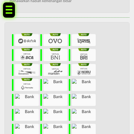
menawarkan hadiah kemenangan besar