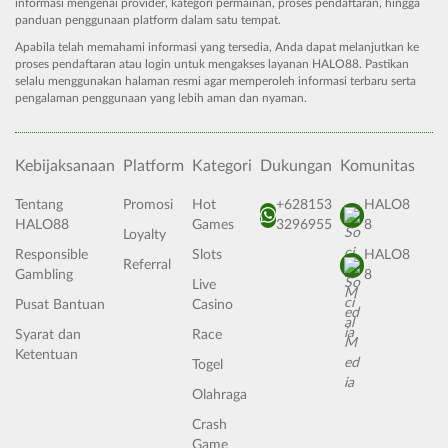
informasi mengenai provider, kategori permainan, proses pendaftaran, hingga
panduan penggunaan platform dalam satu tempat.
Apabila telah memahami informasi yang tersedia, Anda dapat melanjutkan ke
proses pendaftaran atau login untuk mengakses layanan HALO88. Pastikan
selalu menggunakan halaman resmi agar memperoleh informasi terbaru serta
pengalaman penggunaan yang lebih aman dan nyaman.
Kebijaksanaan
Platform
Kategori
Dukungan
Komunitas
Tentang
Promosi
Hot
+628153
HALO8
HALO88
Games
3296955
8
Loyalty
Responsible
Slots
HALO8
Referral
Gambling
8
Live
Pusat Bantuan
Casino
Syarat dan
Race
Ketentuan
Togel
Olahraga
Crash
Game