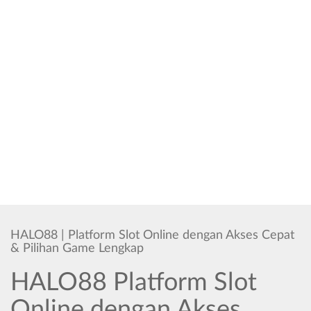
HALO88 | Platform Slot Online dengan Akses Cepat
& Pilihan Game Lengkap
HALO88 Platform Slot
Online dengan Akses