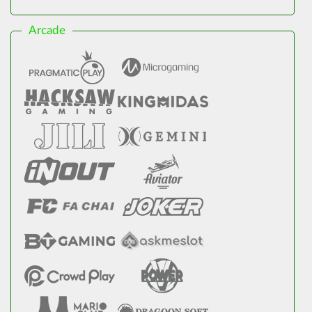
Arcade