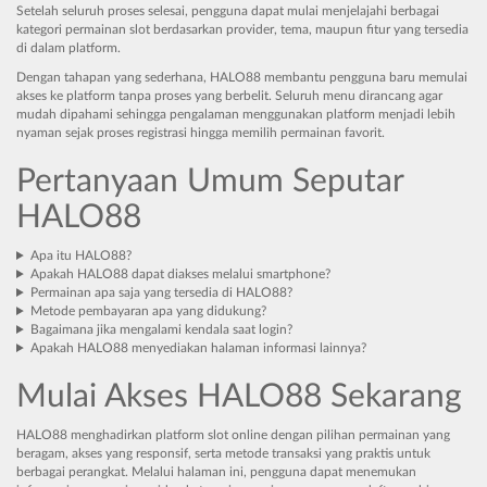
Setelah seluruh proses selesai, pengguna dapat mulai menjelajahi berbagai
kategori permainan slot berdasarkan provider, tema, maupun fitur yang tersedia
di dalam platform.
Dengan tahapan yang sederhana, HALO88 membantu pengguna baru memulai
akses ke platform tanpa proses yang berbelit. Seluruh menu dirancang agar
mudah dipahami sehingga pengalaman menggunakan platform menjadi lebih
nyaman sejak proses registrasi hingga memilih permainan favorit.
Pertanyaan Umum Seputar
HALO88
Apa itu HALO88?
Apakah HALO88 dapat diakses melalui smartphone?
Permainan apa saja yang tersedia di HALO88?
Metode pembayaran apa yang didukung?
Bagaimana jika mengalami kendala saat login?
Apakah HALO88 menyediakan halaman informasi lainnya?
Mulai Akses HALO88 Sekarang
HALO88 menghadirkan platform slot online dengan pilihan permainan yang
beragam, akses yang responsif, serta metode transaksi yang praktis untuk
berbagai perangkat. Melalui halaman ini, pengguna dapat menemukan