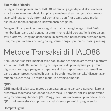
Slot Mobile Friendly
Sebagian besar permainan di HALO88 dirancang agar dapat diakses melalui
smartphone maupun tablet. Tampilan permainan akan menyesuaikan ukuran
layar sehingga tombol, informasi permainan, dan fitur utama tetap mudah
digunakan tanpa mengurangi kenyamanan pengguna.
Dengan pilihan provider dan kategori permainan yang beragam, HALO88
memberikan ruang bagi pengguna untuk menjelajahi berbagai jenis slot dalam
satu platform. Pengguna dapat memilih permainan berdasarkan provider, tema,
fitur, maupun mekanisme yang paling sesuai dengan preferensi masing-masing.
Metode Transaksi di HALO88
Kemudahan transaksi menjadi salah satu faktor penting dalam memilih platform
slot online. HALO88 mendukung berbagai metode pembayaran yang umum
digunakan sehingga pengguna dapat melakukan deposit maupun penarikan
dana dengan proses yang lebih praktis. Seluruh metode transaksi disusun agar
mudah diakses melalui desktop maupun perangkat mobile.
QRIS
QRIS menjadi salah satu metode pembayaran yang banyak digunakan karena
prosesnya sederhana dan dapat diakses melalui berbagai aplikasi pembayaran
yang mendukung standar QRIS. Pengguna cukup melakukan pemindaian kode
QR untuk menyelesaikan proses transaksi sesuai petunjuk yang tersedia.
Dompet Digital