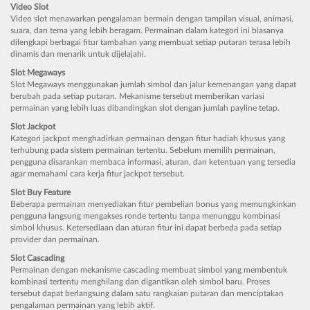
Video Slot
Video slot menawarkan pengalaman bermain dengan tampilan visual, animasi,
suara, dan tema yang lebih beragam. Permainan dalam kategori ini biasanya
dilengkapi berbagai fitur tambahan yang membuat setiap putaran terasa lebih
dinamis dan menarik untuk dijelajahi.
Slot Megaways
Slot Megaways menggunakan jumlah simbol dan jalur kemenangan yang dapat
berubah pada setiap putaran. Mekanisme tersebut memberikan variasi
permainan yang lebih luas dibandingkan slot dengan jumlah payline tetap.
Slot Jackpot
Kategori jackpot menghadirkan permainan dengan fitur hadiah khusus yang
terhubung pada sistem permainan tertentu. Sebelum memilih permainan,
pengguna disarankan membaca informasi, aturan, dan ketentuan yang tersedia
agar memahami cara kerja fitur jackpot tersebut.
Slot Buy Feature
Beberapa permainan menyediakan fitur pembelian bonus yang memungkinkan
pengguna langsung mengakses ronde tertentu tanpa menunggu kombinasi
simbol khusus. Ketersediaan dan aturan fitur ini dapat berbeda pada setiap
provider dan permainan.
Slot Cascading
Permainan dengan mekanisme cascading membuat simbol yang membentuk
kombinasi tertentu menghilang dan digantikan oleh simbol baru. Proses
tersebut dapat berlangsung dalam satu rangkaian putaran dan menciptakan
pengalaman permainan yang lebih aktif.