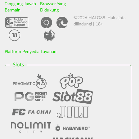
Tanggung Jawab
Browser Yang
Bermain
Didukung
©2026 HALO88. Hak cipta
dilindungi | 18+
Platform Penyedia Layanan
Slots