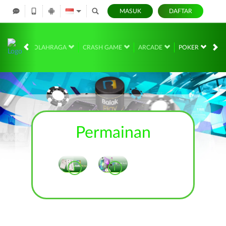
MASUK
DAFTAR
TOGEL
OLAHRAGA
CRASH GAME
ARCADE
POKER
E-
Permainan
i
i