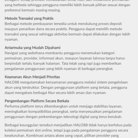
yang berbeda sehingga pengguna memiliki lebih banyak pilihan sesuai dengan
preferensi bermain masing-masing.
Metode Transaksi yang Praktis
Berbagai metode pembayaran tersedia untuk mendukung proses deposit
maupun penarikan dana secara praktis. Pengguna dapat memilih metode
transaksi yang sesuai sehingga aktivitas bermain dapat dilakukan dengan lebih
nyaman.
Antarmuka yang Mudah Dipahami
Navigasi yang sederhana membantu pengguna menemukan kategori
permainan, provider, informasi akun, maupun layanan lainnya tanpa harus
berpindah terlalu banyak halaman. Tata letak yang rapi juga memberikan
pengalaman penggunaan yang lebih nyaman di berbagai perangkat.
Keamanan Akun Menjadi Prioritas
HALO88 mengutamakan kenyamanan pengguna melalui sistem pengelolaan
akun yang terstruktur. Dengan penggunaan platform yang tertata, pengguna
dapat mengakses berbagai fitur secara lebih aman dan nyaman.
Pengembangan Platform Secara Berkala
Performa platform terus dikembangkan untuk menjaga stabilitas layanan,
meningkatkan kompatibilitas perangkat, serta menyesuaikan pengalaman
penggunaan dengan perkembangan teknologi digital yang terus berubah.
Berbagai keunggulan tersebut menjadikan HALO88 tidak hanya berfokus pada
koleksi permainan slot online, tetapi juga pada pengalaman pengguna secara
keseluruhan. Kombinasi antara akses yang cepat, pilihan provider yang