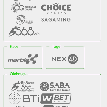
Race
Togel
Olahraga