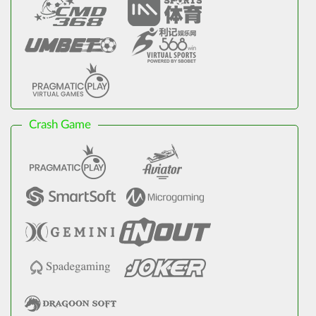
Crash Game