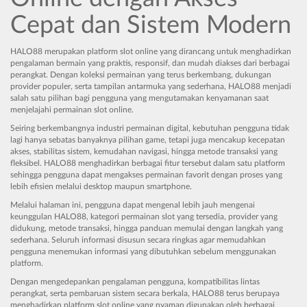
Cepat dan Sistem Modern
HALO88 merupakan platform slot online yang dirancang untuk menghadirkan
pengalaman bermain yang praktis, responsif, dan mudah diakses dari berbagai
perangkat. Dengan koleksi permainan yang terus berkembang, dukungan
provider populer, serta tampilan antarmuka yang sederhana, HALO88 menjadi
salah satu pilihan bagi pengguna yang mengutamakan kenyamanan saat
menjelajahi permainan slot online.
Seiring berkembangnya industri permainan digital, kebutuhan pengguna tidak
lagi hanya sebatas banyaknya pilihan game, tetapi juga mencakup kecepatan
akses, stabilitas sistem, kemudahan navigasi, hingga metode transaksi yang
fleksibel. HALO88 menghadirkan berbagai fitur tersebut dalam satu platform
sehingga pengguna dapat mengakses permainan favorit dengan proses yang
lebih efisien melalui desktop maupun smartphone.
Melalui halaman ini, pengguna dapat mengenal lebih jauh mengenai
keunggulan HALO88, kategori permainan slot yang tersedia, provider yang
didukung, metode transaksi, hingga panduan memulai dengan langkah yang
sederhana. Seluruh informasi disusun secara ringkas agar memudahkan
pengguna menemukan informasi yang dibutuhkan sebelum menggunakan
platform.
Dengan mengedepankan pengalaman pengguna, kompatibilitas lintas
perangkat, serta pembaruan sistem secara berkala, HALO88 terus berupaya
menghadirkan platform slot online yang nyaman digunakan oleh berbagai