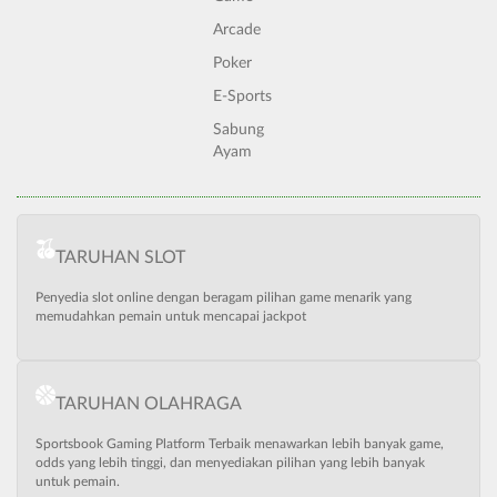
Arcade
Poker
E-Sports
Sabung
Ayam
TARUHAN SLOT
Penyedia slot online dengan beragam pilihan game menarik yang
memudahkan pemain untuk mencapai jackpot
TARUHAN OLAHRAGA
Sportsbook Gaming Platform Terbaik menawarkan lebih banyak game,
odds yang lebih tinggi, dan menyediakan pilihan yang lebih banyak
untuk pemain.