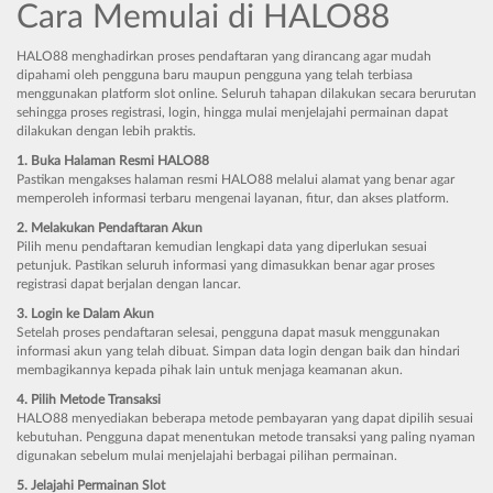
Cara Memulai di HALO88
HALO88 menghadirkan proses pendaftaran yang dirancang agar mudah
dipahami oleh pengguna baru maupun pengguna yang telah terbiasa
menggunakan platform slot online. Seluruh tahapan dilakukan secara berurutan
sehingga proses registrasi, login, hingga mulai menjelajahi permainan dapat
dilakukan dengan lebih praktis.
1. Buka Halaman Resmi HALO88
Pastikan mengakses halaman resmi HALO88 melalui alamat yang benar agar
memperoleh informasi terbaru mengenai layanan, fitur, dan akses platform.
2. Melakukan Pendaftaran Akun
Pilih menu pendaftaran kemudian lengkapi data yang diperlukan sesuai
petunjuk. Pastikan seluruh informasi yang dimasukkan benar agar proses
registrasi dapat berjalan dengan lancar.
3. Login ke Dalam Akun
Setelah proses pendaftaran selesai, pengguna dapat masuk menggunakan
informasi akun yang telah dibuat. Simpan data login dengan baik dan hindari
membagikannya kepada pihak lain untuk menjaga keamanan akun.
4. Pilih Metode Transaksi
HALO88 menyediakan beberapa metode pembayaran yang dapat dipilih sesuai
kebutuhan. Pengguna dapat menentukan metode transaksi yang paling nyaman
digunakan sebelum mulai menjelajahi berbagai pilihan permainan.
5. Jelajahi Permainan Slot