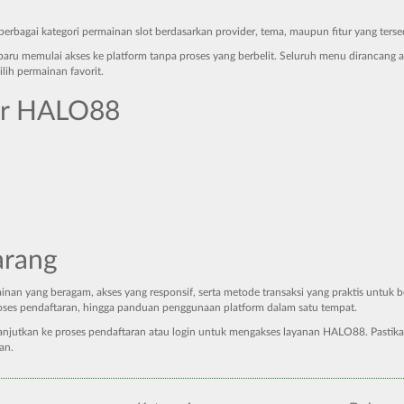
berbagai kategori permainan slot berdasarkan provider, tema, maupun fitur yang terse
u memulai akses ke platform tanpa proses yang berbelit. Seluruh menu dirancang
lih permainan favorit.
ar HALO88
arang
an yang beragam, akses yang responsif, serta metode transaksi yang praktis untuk b
oses pendaftaran, hingga panduan penggunaan platform dalam satu tempat.
lanjutkan ke proses pendaftaran atau login untuk mengakses layanan HALO88. Pasti
an.