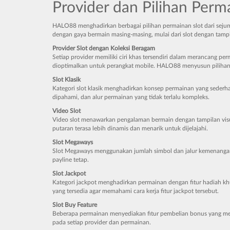
Provider dan Pilihan Per
HALO88 menghadirkan berbagai pilihan permainan slot dari sej
dengan gaya bermain masing-masing, mulai dari slot dengan tampi
Provider Slot dengan Koleksi Beragam
Setiap provider memiliki ciri khas tersendiri dalam merancang per
dioptimalkan untuk perangkat mobile. HALO88 menyusun pilihan p
Slot Klasik
Kategori slot klasik menghadirkan konsep permainan yang sederh
dipahami, dan alur permainan yang tidak terlalu kompleks.
Video Slot
Video slot menawarkan pengalaman bermain dengan tampilan visual
putaran terasa lebih dinamis dan menarik untuk dijelajahi.
Slot Megaways
Slot Megaways menggunakan jumlah simbol dan jalur kemenangan 
payline tetap.
Slot Jackpot
Kategori jackpot menghadirkan permainan dengan fitur hadiah k
yang tersedia agar memahami cara kerja fitur jackpot tersebut.
Slot Buy Feature
Beberapa permainan menyediakan fitur pembelian bonus yang mem
pada setiap provider dan permainan.