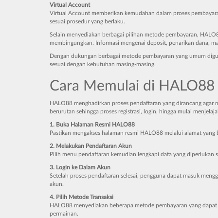
Virtual Account
Virtual Account memberikan kemudahan dalam proses pembayaran m
sesuai prosedur yang berlaku.
Selain menyediakan berbagai pilihan metode pembayaran, HALO88
membingungkan. Informasi mengenai deposit, penarikan dana, mau
Dengan dukungan berbagai metode pembayaran yang umum diguna
sesuai dengan kebutuhan masing-masing.
Cara Memulai di HALO88
HALO88 menghadirkan proses pendaftaran yang dirancang agar mu
berurutan sehingga proses registrasi, login, hingga mulai menjelaj
1. Buka Halaman Resmi HALO88
Pastikan mengakses halaman resmi HALO88 melalui alamat yang be
2. Melakukan Pendaftaran Akun
Pilih menu pendaftaran kemudian lengkapi data yang diperlukan se
3. Login ke Dalam Akun
Setelah proses pendaftaran selesai, pengguna dapat masuk meng
akun.
4. Pilih Metode Transaksi
HALO88 menyediakan beberapa metode pembayaran yang dapat dip
permainan.