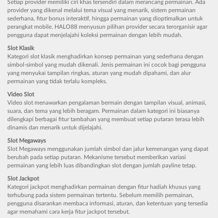
Setiap provider memiliki ciri khas tersendiri dalam merancang permainan. Ada
provider yang dikenal melalui tema visual yang menarik, sistem permainan
sederhana, fitur bonus interaktif, hingga permainan yang dioptimalkan untuk
perangkat mobile. HALO88 menyusun pilihan provider secara terorganisir agar
pengguna dapat menjelajahi koleksi permainan dengan lebih mudah.
Slot Klasik
Kategori slot klasik menghadirkan konsep permainan yang sederhana dengan
simbol-simbol yang mudah dikenali. Jenis permainan ini cocok bagi pengguna
yang menyukai tampilan ringkas, aturan yang mudah dipahami, dan alur
permainan yang tidak terlalu kompleks.
Video Slot
Video slot menawarkan pengalaman bermain dengan tampilan visual, animasi,
suara, dan tema yang lebih beragam. Permainan dalam kategori ini biasanya
dilengkapi berbagai fitur tambahan yang membuat setiap putaran terasa lebih
dinamis dan menarik untuk dijelajahi.
Slot Megaways
Slot Megaways menggunakan jumlah simbol dan jalur kemenangan yang dapat
berubah pada setiap putaran. Mekanisme tersebut memberikan variasi
permainan yang lebih luas dibandingkan slot dengan jumlah payline tetap.
Slot Jackpot
Kategori jackpot menghadirkan permainan dengan fitur hadiah khusus yang
terhubung pada sistem permainan tertentu. Sebelum memilih permainan,
pengguna disarankan membaca informasi, aturan, dan ketentuan yang tersedia
agar memahami cara kerja fitur jackpot tersebut.