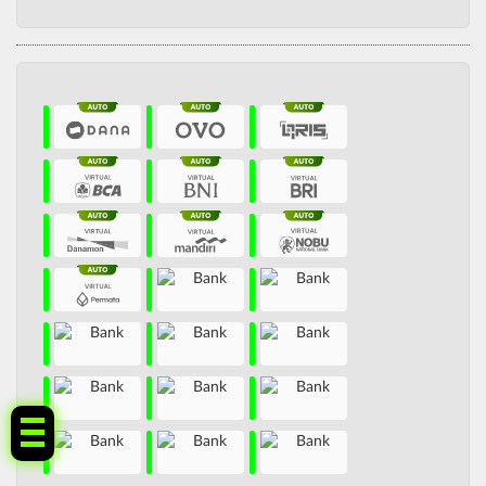
Tap Me!