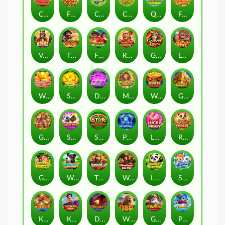
Cai Shen Arrives!
Fortune Toto 4D
Crazy ATM
Crazy Money Rolling
Quetzalcoatl
Fortune Horse
Vault Beauty Thief
The Age Of Navigation
Fiesta de Mexicana
ROMAN WARRIOR2
Gods of Egypt
Legend of Aztec2
Wealth Rising 2
Super Clovers 2
DISCO 777
MEOW DYNASTY
Wealth Rolling
Golden Temple2
Gold Rush Blast
Super Ace
STAR Bingo
Pluto Gems
Lucky Piggy
Rolling Panda
Gold Rush Party
Woof-woof Paradise
Thor of Mars
Warlord Lu Bu
Lucky Panda
Strike Storm
King's Return
Knife Throwing Show
Dragon's Expedition
Wilderness Lion
Goldmine Blast
Penguin Smash