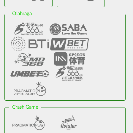
Olahraga
Crash Game