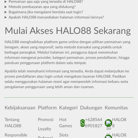
Permainan apa saja yang tersedia di HALO88?
Metode pembayaran apa yang didukung?
Bagaimana jika mengalami kendala saat login?
Apakah HALO88 menyediakan halaman informasi lainnya?
Mulai Akses HALO88 Sekarang
HALO88 menghadirkan platform game online dengan pilihan permainan yang
beragam, akses yang responsif, serta metode transaksi yang praktis untuk
berbagai perangkat. Melalui halaman ini, pengguna dapat menemukan
informasi mengenai provider, kategori permainan, proses pendaftaran, hingga
panduan penggunaan platform dalam satu tempat.
Apabila telah memahami informasi yang tersedia, Anda dapat melanjutkan ke
proses pendaftaran atau login untuk mengakses layanan HALO88. Pastikan
selalu menggunakan halaman resmi agar memperoleh informasi terbaru serta
pengalaman penggunaan yang lebih aman dan nyaman.
Kebijaksanaan
Platform
Kategori
Dukungan
Komunitas
Tentang
Promosi
Hot
+628564
HALO8
HALO88
Games
6901827
8
Loyalty
Responsible
Slots
HALO8