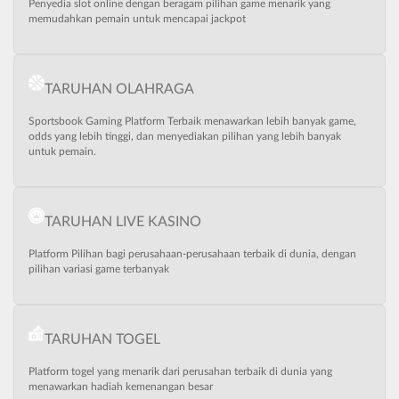
Penyedia slot online dengan beragam pilihan game menarik yang
memudahkan pemain untuk mencapai jackpot
TARUHAN OLAHRAGA
Sportsbook Gaming Platform Terbaik menawarkan lebih banyak game,
odds yang lebih tinggi, dan menyediakan pilihan yang lebih banyak
untuk pemain.
TARUHAN LIVE KASINO
Platform Pilihan bagi perusahaan-perusahaan terbaik di dunia, dengan
pilihan variasi game terbanyak
TARUHAN TOGEL
Platform togel yang menarik dari perusahan terbaik di dunia yang
menawarkan hadiah kemenangan besar