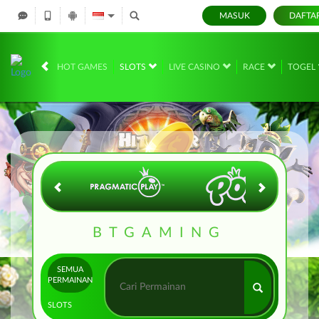
MASUK
DAFTA
IDR
12,675,376,
HOT GAMES
SLOTS
LIVE CASINO
RACE
TOGEL
BTGAMING
SEMUA
PERMAINAN
SLOTS