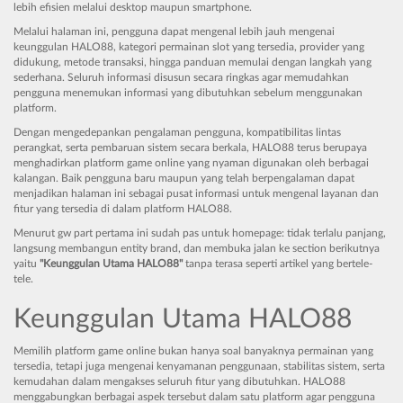
lebih efisien melalui desktop maupun smartphone.
Melalui halaman ini, pengguna dapat mengenal lebih jauh mengenai
keunggulan HALO88, kategori permainan slot yang tersedia, provider yang
didukung, metode transaksi, hingga panduan memulai dengan langkah yang
sederhana. Seluruh informasi disusun secara ringkas agar memudahkan
pengguna menemukan informasi yang dibutuhkan sebelum menggunakan
platform.
Dengan mengedepankan pengalaman pengguna, kompatibilitas lintas
perangkat, serta pembaruan sistem secara berkala, HALO88 terus berupaya
menghadirkan platform game online yang nyaman digunakan oleh berbagai
kalangan. Baik pengguna baru maupun yang telah berpengalaman dapat
menjadikan halaman ini sebagai pusat informasi untuk mengenal layanan dan
fitur yang tersedia di dalam platform HALO88.
Menurut gw part pertama ini sudah pas untuk homepage: tidak terlalu panjang,
langsung membangun entity brand, dan membuka jalan ke section berikutnya
yaitu
"Keunggulan Utama HALO88"
tanpa terasa seperti artikel yang bertele-
tele.
Keunggulan Utama HALO88
Memilih platform game online bukan hanya soal banyaknya permainan yang
tersedia, tetapi juga mengenai kenyamanan penggunaan, stabilitas sistem, serta
kemudahan dalam mengakses seluruh fitur yang dibutuhkan. HALO88
menggabungkan berbagai aspek tersebut dalam satu platform agar pengguna