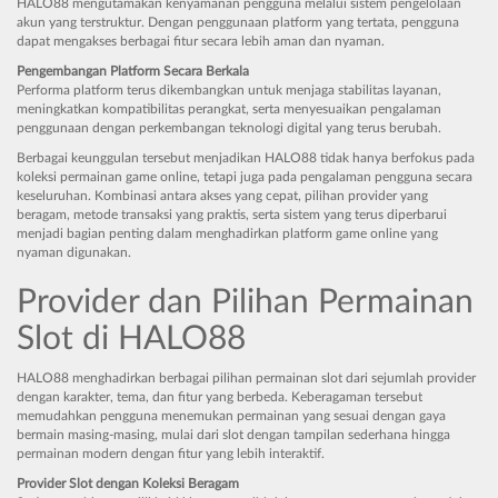
HALO88 mengutamakan kenyamanan pengguna melalui sistem pengelolaan
akun yang terstruktur. Dengan penggunaan platform yang tertata, pengguna
dapat mengakses berbagai fitur secara lebih aman dan nyaman.
Pengembangan Platform Secara Berkala
Performa platform terus dikembangkan untuk menjaga stabilitas layanan,
meningkatkan kompatibilitas perangkat, serta menyesuaikan pengalaman
penggunaan dengan perkembangan teknologi digital yang terus berubah.
Berbagai keunggulan tersebut menjadikan HALO88 tidak hanya berfokus pada
koleksi permainan game online, tetapi juga pada pengalaman pengguna secara
keseluruhan. Kombinasi antara akses yang cepat, pilihan provider yang
beragam, metode transaksi yang praktis, serta sistem yang terus diperbarui
menjadi bagian penting dalam menghadirkan platform game online yang
nyaman digunakan.
Provider dan Pilihan Permainan
Slot di HALO88
HALO88 menghadirkan berbagai pilihan permainan slot dari sejumlah provider
dengan karakter, tema, dan fitur yang berbeda. Keberagaman tersebut
memudahkan pengguna menemukan permainan yang sesuai dengan gaya
bermain masing-masing, mulai dari slot dengan tampilan sederhana hingga
permainan modern dengan fitur yang lebih interaktif.
Provider Slot dengan Koleksi Beragam