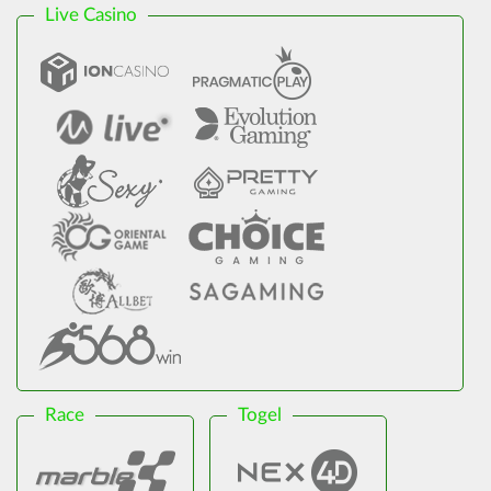
Live Casino
Race
Togel