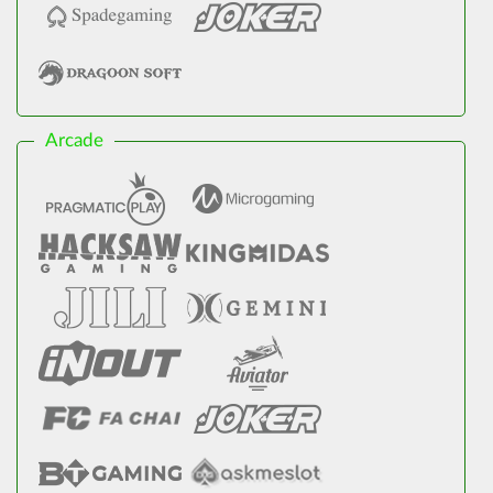
Arcade