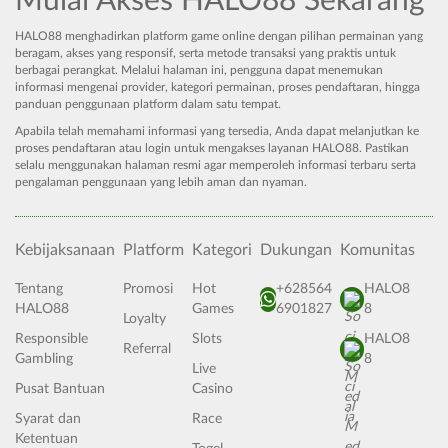
Mulai Akses HALO88 Sekarang
HALO88 menghadirkan platform game online dengan pilihan permainan yang
beragam, akses yang responsif, serta metode transaksi yang praktis untuk
berbagai perangkat. Melalui halaman ini, pengguna dapat menemukan
informasi mengenai provider, kategori permainan, proses pendaftaran, hingga
panduan penggunaan platform dalam satu tempat.
Apabila telah memahami informasi yang tersedia, Anda dapat melanjutkan ke
proses pendaftaran atau login untuk mengakses layanan HALO88. Pastikan
selalu menggunakan halaman resmi agar memperoleh informasi terbaru serta
pengalaman penggunaan yang lebih aman dan nyaman.
Kebijaksanaan
Platform
Kategori
Dukungan
Komunitas
Tentang
Promosi
Hot
+628564
HALO8
HALO88
Games
6901827
8
Loyalty
Responsible
Slots
HALO8
Referral
Gambling
8
Live
Pusat Bantuan
Casino
Syarat dan
Race
Ketentuan