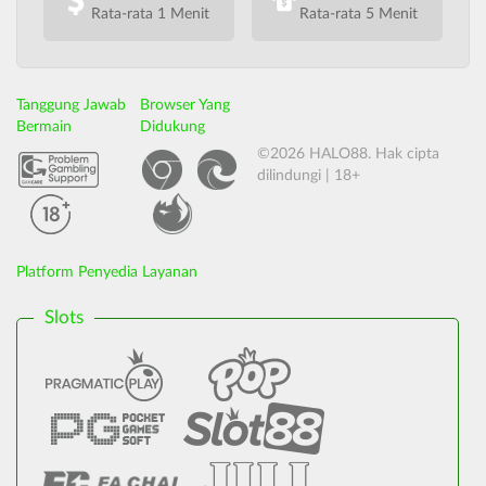
Rata-rata 1 Menit
Rata-rata 5 Menit
Tanggung Jawab
Browser Yang
Bermain
Didukung
©2026 HALO88. Hak cipta
dilindungi | 18+
Platform Penyedia Layanan
Slots