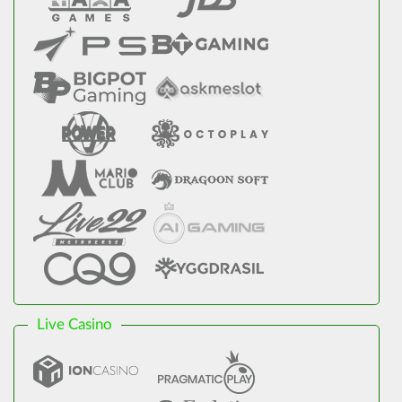
Live Casino