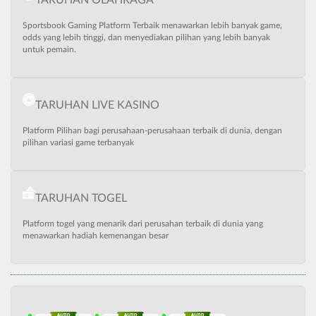
TARUHAN OLAHRAGA
Sportsbook Gaming Platform Terbaik menawarkan lebih banyak game,
odds yang lebih tinggi, dan menyediakan pilihan yang lebih banyak
untuk pemain.
TARUHAN LIVE KASINO
Platform Pilihan bagi perusahaan-perusahaan terbaik di dunia, dengan
pilihan variasi game terbanyak
TARUHAN TOGEL
Platform togel yang menarik dari perusahan terbaik di dunia yang
menawarkan hadiah kemenangan besar