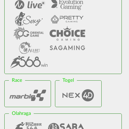
Race
Togel
Olahraga