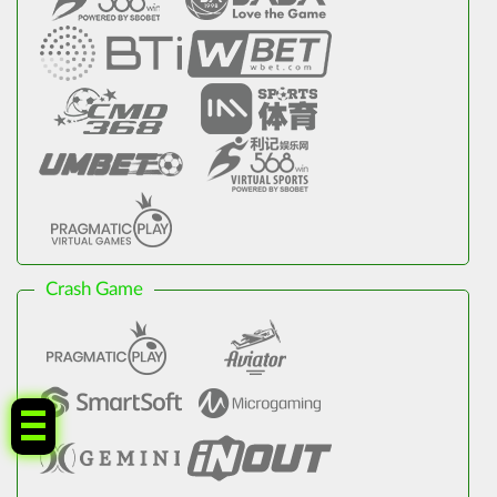
Crash Game