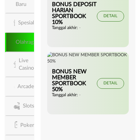
Baru
BONUS DEPOSIT
HARIAN
SPORTBOOK
DETAIL
10%
Spesial
Tanggal akhir:
-
Olahraga
Live
Casino
BONUS NEW
MEMBER
SPORTBOOK
DETAIL
Arcade
50%
Tanggal akhir:
-
Slots
Poker