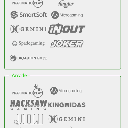
Arcade