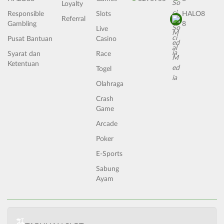
Loyalty
Responsible
Slots
HALO8
Referral
Gambling
8
Live
Pusat Bantuan
Casino
Syarat dan
Race
Ketentuan
Togel
Olahraga
Crash
Game
Arcade
Poker
E-Sports
Sabung
Ayam