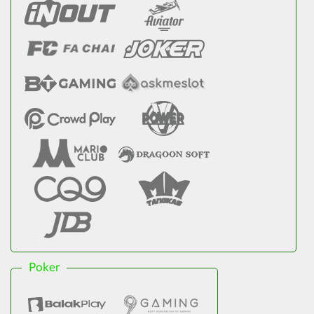
Poker