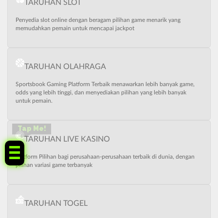
TARUHAN SLOT
Penyedia slot online dengan beragam pilihan game menarik yang
memudahkan pemain untuk mencapai jackpot
TARUHAN OLAHRAGA
Sportsbook Gaming Platform Terbaik menawarkan lebih banyak game,
odds yang lebih tinggi, dan menyediakan pilihan yang lebih banyak
untuk pemain.
Tap Me!
TARUHAN LIVE KASINO
Platform Pilihan bagi perusahaan-perusahaan terbaik di dunia, dengan
pilihan variasi game terbanyak
TARUHAN TOGEL