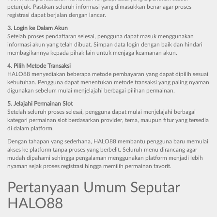
petunjuk. Pastikan seluruh informasi yang dimasukkan benar agar proses
registrasi dapat berjalan dengan lancar.
3. Login ke Dalam Akun
Setelah proses pendaftaran selesai, pengguna dapat masuk menggunakan
informasi akun yang telah dibuat. Simpan data login dengan baik dan hindari
membagikannya kepada pihak lain untuk menjaga keamanan akun.
4. Pilih Metode Transaksi
HALO88 menyediakan beberapa metode pembayaran yang dapat dipilih sesuai
kebutuhan. Pengguna dapat menentukan metode transaksi yang paling nyaman
digunakan sebelum mulai menjelajahi berbagai pilihan permainan.
5. Jelajahi Permainan Slot
Setelah seluruh proses selesai, pengguna dapat mulai menjelajahi berbagai
kategori permainan slot berdasarkan provider, tema, maupun fitur yang tersedia
di dalam platform.
Dengan tahapan yang sederhana, HALO88 membantu pengguna baru memulai
akses ke platform tanpa proses yang berbelit. Seluruh menu dirancang agar
mudah dipahami sehingga pengalaman menggunakan platform menjadi lebih
nyaman sejak proses registrasi hingga memilih permainan favorit.
Pertanyaan Umum Seputar
HALO88