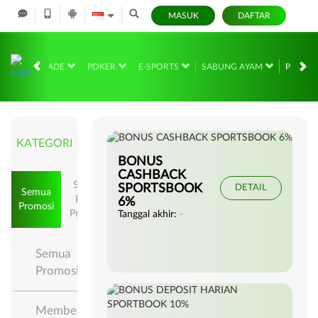
MASUK
DAFTAR
PROMO
ME
ARCADE
POKER
E-SPORTS
SABUNG AYAM
KATEGORI
BONUS
CASHBACK
Semua
SPORTSBOOK
DETAIL
Semua
Event
6%
Promosi
Provider
Tanggal akhir:
-
Semua
Promosi
Member