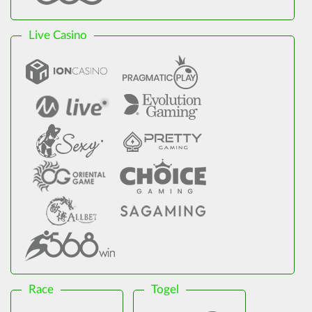
Live Casino
Race
Togel